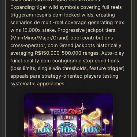
Expanding tiger wild symbols covering full reels
triggeram respins com locked wilds, creating
scenarios de multi-reel coverage generating max
wins 10.000x stake. Progressive jackpot tiers
(Mini/Minor/Major/Grand) pool contributions
cross-operator, com Grand jackpots historically
averaging R$150.000-500.000 ranges. Auto-play
functionality com configurable stop conditions
(loss limits, single win thresholds, feature trigger)
appeals para strategy-oriented players testing
systematic approaches.