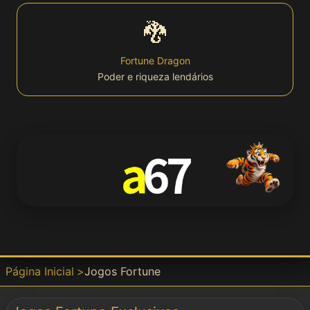
🐉
Bet
Fortune Dragon
Poder e riqueza lendários
Win
APP
📱 Download
APK
Download
Página Inicial
Jogos Fortune
Baixar