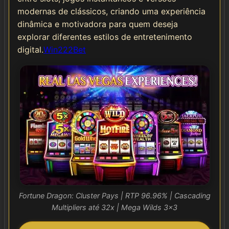
modernas de clássicos, criando uma experiência
dinâmica e motivadora para quem deseja
explorar diferentes estilos de entretenimento
digital.
Win222Bet
Fortune Dragon: Cluster Pays | RTP 96.96% | Cascading
Multipliers até 32x | Mega Wilds 3x3