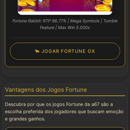
Fortune Rabbit: RTP 96.77% | Mega Symbols | Tumble
Feature | Max Win 5.000x
🐂 JOGAR FORTUNE OX
Vantagens dos Jogos Fortune
Descubra por que os jogos Fortune da a67 são a
escolha preferida dos jogadores que buscam emoção
e grandes ganhos.