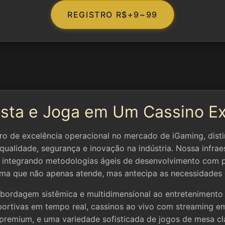
REGISTRO R$+9~99
osta e Joga em Um Cassino Ex
o de excelência operacional no mercado de iGaming, disti
ualidade, segurança e inovação na indústria. Nossa infrae
 integrando metodologias ágeis de desenvolvimento com p
orma que não apenas atende, mas antecipa as necessidades
abordagem sistêmica e multidimensional ao entretenimento
sportivas em tempo real, cassinos ao vivo com streaming em 
premium, e uma variedade sofisticada de jogos de mesa cl