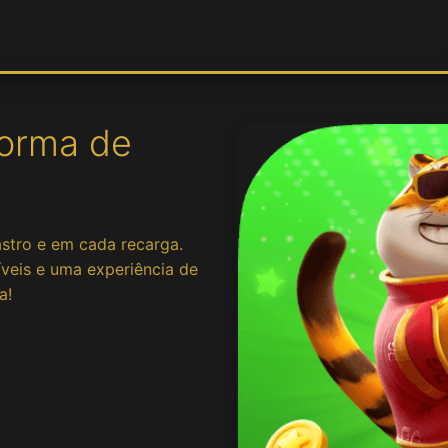
forma de
stro e em cada recarga.
veis e uma experiência de
a!