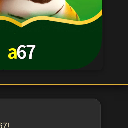
📱 Download
APK
Download
Baixar
Instalar
67!