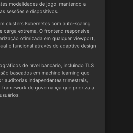
entes modalidades de jogo, mantendo a
as sessões e dispositivos.
em clusters Kubernetes com auto-scaling
e carga extrema. O frontend responsive,
erização otimizada em qualquer viewport,
al e funcional através de adaptive design
gráficos de nível bancário, incluindo TLS
rusão baseados em machine learning que
 auditorias independentes trimestrais,
um framework de governança que prioriza a
usuários.