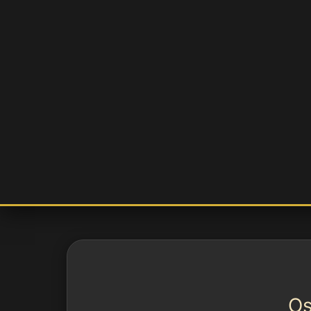
🏆 Plataforma
Plataforma
Bet
Win
APP
Os