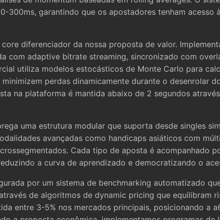
100-300ms, garantindo que os apostadores tenham acesso à
i o core diferenciador da nossa proposta de valor. Impleme
a com adaptive bitrate streaming, sincronizado com overla
ial utiliza modelos estocásticos de Monte Carlo para calc
u minimizem perdas dinamicamente durante o desenrolar do
posta na plataforma é mantida abaixo de 2 segundos atrav
rega uma estrutura modular que suporta desde singles si
modalidades avançadas como handicaps asiáticos com múlti
microssegmentados. Cada tipo de aposta é acompanhado p
, reduzindo a curva de aprendizado e democratizando o aces
egurada por um sistema de benchmarking automatizado qu
através de algoritmos de dynamic pricing que equilibram
a entre 3-5% nos mercados principais, posicionando a a67
do a proposta econômica, implementamos programas de lo