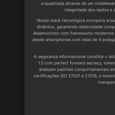
orquestrada através de um middleware
integridade dos dados e a
Nossa stack tecnológica incorpora arqu
dinâmico, garantindo elasticidade comp
desenvolvido com frameworks modernos e 
desde smartphones com telas de 4 polegad
A segurança informacional constitui o al
1.3 com perfect forward secrecy, toke
analisam padrões comportamentais em t
certificações ISO 27001 e 27018, e licen
transpar