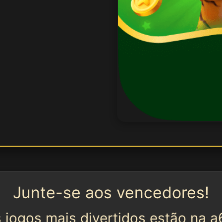
🌐 Social & Contato
Junte-se aos vencedores!
📱 Telegram
📘 Facebook
 jogos mais divertidos estão na a