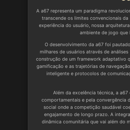
A a67 representa um paradigma revolucion
transcende os limites convencionais da
experiência do usuário, nossa arquitetur
ambiente de jogo que h
O desenvolvimento da a67 foi pautado
milhares de usuários através de análise
construção de um framework adaptativo q
gamificação e as trajetórias de navegação
inteligente e protocolos de comunica
Além da excelência técnica, a a67 
comportamentais e pela convergência de
social onde a competição saudável co
engajamento de longo prazo. A integr
dinâmica comunitária que vai além do m