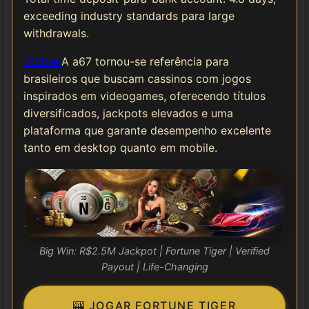
exceeding industry standards para large
withdrawals.
333bet
A a67 tornou-se referência para
brasileiros que buscam cassinos com jogos
inspirados em videogames, oferecendo títulos
diversificados, jackpots elevados e uma
plataforma que garante desempenho excelente
tanto em desktop quanto em mobile.
Big Win: R$2.5M Jackpot | Fortune Tiger | Verified
Payout | Life-Changing
🎰 JOGAR FORTUNE TIGER