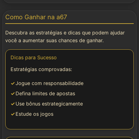
Como Ganhar na a67
Descubra as estratégias e dicas que podem ajudar
você a aumentar suas chances de ganhar.
Dicas para Sucesso
Estratégias comprovadas:
Jogue com responsabilidade
Defina limites de apostas
Use bônus estrategicamente
Estude os jogos