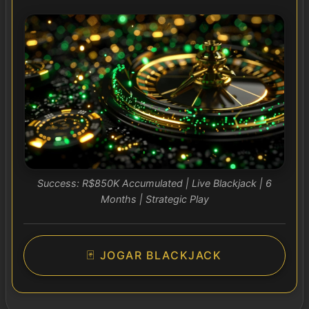
Success: R$850K Accumulated | Live Blackjack | 6
Months | Strategic Play
🃏 JOGAR BLACKJACK