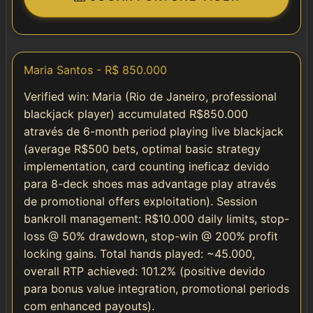
Maria Santos - R$ 850.000
Verified win: Maria (Rio de Janeiro, professional
blackjack player) accumulated R$850.000
através de 6-month period playing live blackjack
(average R$500 bets, optimal basic strategy
implementation, card counting ineficaz devido
para 8-deck shoes mas advantage play através
de promotional offers exploitation). Session
bankroll management: R$10.000 daily limits, stop-
loss @ 50% drawdown, stop-win @ 200% profit
locking gains. Total hands played: ~45.000,
overall RTP achieved: 101.2% (positive devido
para bonus value integration, promotional periods
com enhanced payouts).