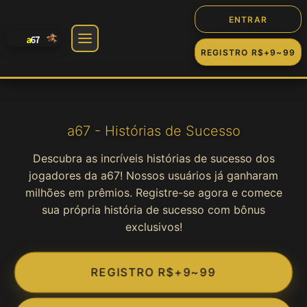
ENTRAR
REGISTRO R$+9~99
🎰 Jogos
Slot
a67 - Histórias de Sucesso
Descubra as incríveis histórias de sucesso dos
Cassino
jogadores da a67! Nossos usuários já ganharam
milhões em prêmios. Registre-se agora e comece
Fortune
sua própria história de sucesso com bônus
exclusivos!
Jogos
REGISTRO R$+9~99
Game