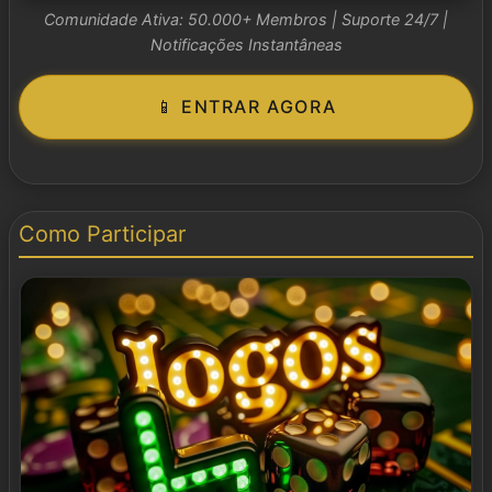
Instalar
Comunidade Ativa: 50.000+ Membros | Suporte 24/7 |
Notificações Instantâneas
🌐 Social & Contato
📱 ENTRAR AGORA
📱 Telegram
📘 Facebook
Como Participar