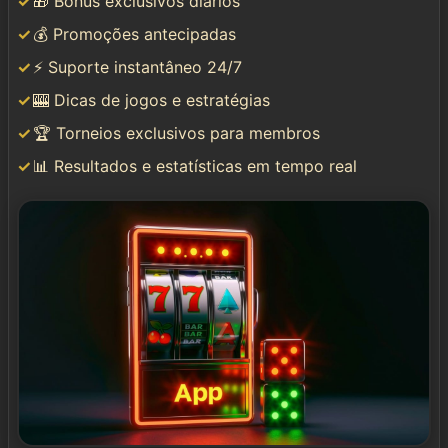
🎁 Bônus exclusivos diários
💰 Promoções antecipadas
Bet
⚡ Suporte instantâneo 24/7
🎰 Dicas de jogos e estratégias
Win
🏆 Torneios exclusivos para membros
📊 Resultados e estatísticas em tempo real
APP
📱 Download
APK
Download
Baixar