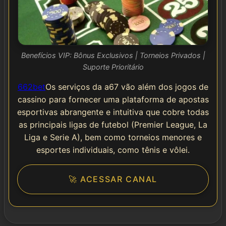
Benefícios VIP: Bônus Exclusivos | Torneios Privados |
Suporte Prioritário
662bet
Os serviços da a67 vão além dos jogos de
cassino para fornecer uma plataforma de apostas
esportivas abrangente e intuitiva que cobre todas
as principais ligas de futebol (Premier League, La
Liga e Serie A), bem como torneios menores e
esportes individuais, como tênis e vôlei.
🚀 ACESSAR CANAL