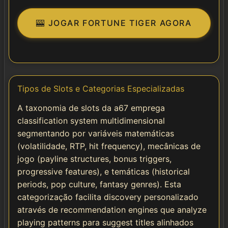
🎰 JOGAR FORTUNE TIGER AGORA
Tipos de Slots e Categorias Especializadas
A taxonomia de slots da a67 emprega
classification system multidimensional
segmentando por variáveis matemáticas
(volatilidade, RTP, hit frequency), mecânicas de
jogo (payline structures, bonus triggers,
progressive features), e temáticas (historical
periods, pop culture, fantasy genres). Esta
categorização facilita discovery personalizado
através de recommendation engines que analyze
playing patterns para suggest titles alinhados