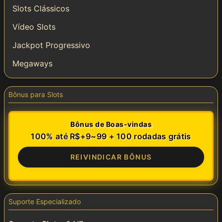
Slots Clássicos
Vídeo Slots
Jackpot Progressivo
Megaways
Bônus para Slots
Bônus de Boas-vindas
100% até R$+9~99 + 100 rodadas grátis
REIVINDICAR BÔNUS
Suporte Especializado