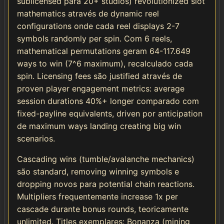
sublicensed para 20+ studios) revolutionized slot
mathematics através de dynamic reel
configurations onde cada reel displays 2-7
symbols randomly per spin. Com 6 reels,
mathematical permutations geram 64-117.649
ways to win (7^6 maximum), recalculado cada
spin. Licensing fees são justified através de
proven player engagement metrics: average
session durations 40%+ longer comparado com
fixed-payline equivalents, driven por anticipation
de maximum ways landing creating big win
scenarios.
Cascading wins (tumble/avalanche mechanics)
são standard, removing winning symbols e
dropping novos para potential chain reactions.
Multipliers frequentemente increase 1x per
cascade durante bonus rounds, teoricamente
unlimited. Titles exemplares: Bonanza (mining