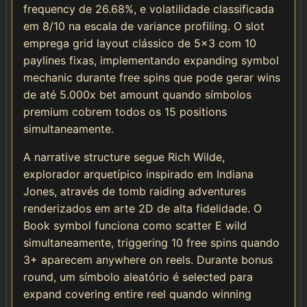
frequency de 26.68%, e volatilidade classificada
em 8/10 na escala de variance profiling. O slot
emprega grid layout clássico de 5×3 com 10
paylines fixas, implementando expanding symbol
mechanic durante free spins que pode gerar wins
de até 5.000x bet amount quando símbolos
premium cobrem todos os 15 positions
simultaneamente.
A narrative structure segue Rich Wilde,
explorador arquetípico inspirado em Indiana
Jones, através de tomb raiding adventures
renderizados em arte 2D de alta fidelidade. O
Book symbol funciona como scatter E wild
simultaneamente, triggering 10 free spins quando
3+ aparecem anywhere on reels. Durante bonus
round, um símbolo aleatório é selected para
expand covering entire reel quando winning