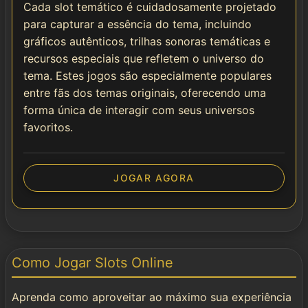
Cada slot temático é cuidadosamente projetado
para capturar a essência do tema, incluindo
gráficos autênticos, trilhas sonoras temáticas e
recursos especiais que refletem o universo do
tema. Estes jogos são especialmente populares
entre fãs dos temas originais, oferecendo uma
forma única de interagir com seus universos
favoritos.
JOGAR AGORA
Como Jogar Slots Online
Aprenda como aproveitar ao máximo sua experiência