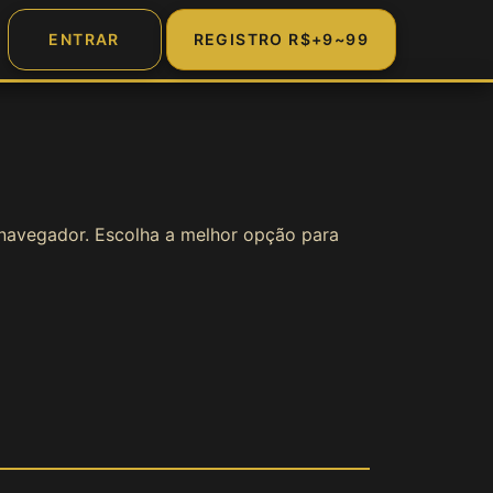
ENTRAR
REGISTRO R$+9~99
👤 Conta
Login
 navegador. Escolha a melhor opção para
Cadastro
Bônus
VIP
Lottery