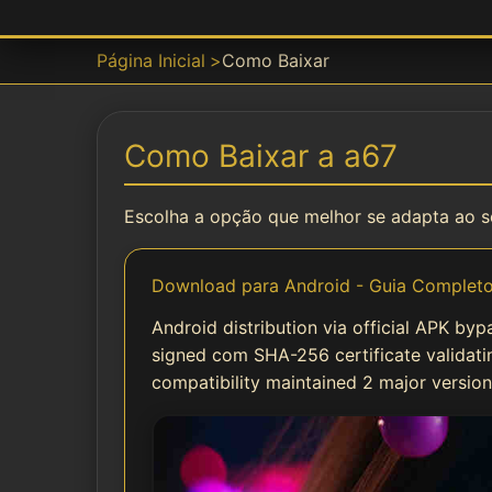
Página Inicial
Como Baixar
Como Baixar a a67
Escolha a opção que melhor se adapta ao seu
Download para Android - Guia Complet
Android distribution via official APK b
signed com SHA-256 certificate validatin
compatibility maintained 2 major versi