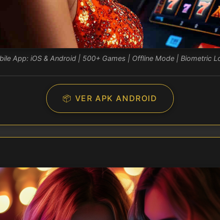
ile App: iOS & Android | 500+ Games | Offline Mode | Biometric L
📦 VER APK ANDROID