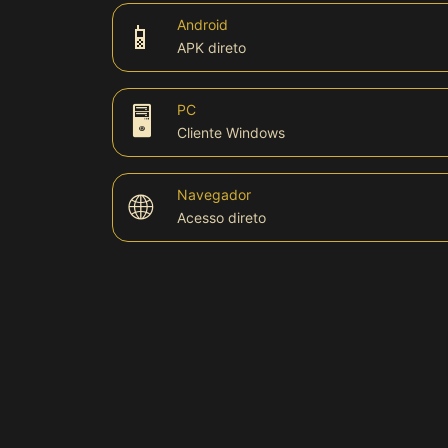
Android
📱
🏆 Plataforma
APK direto
Plataforma
PC
🖥️
Cliente Windows
Bet
Navegador
🌐
Acesso direto
Win
APP