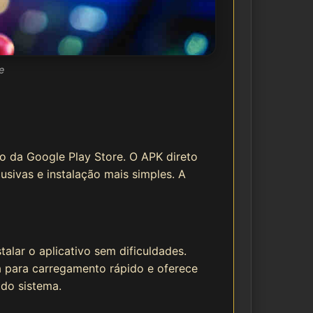
e
o da Google Play Store. O APK direto
lusivas e instalação mais simples. A
alar o aplicativo sem dificuldades.
da para carregamento rápido e oferece
 do sistema.