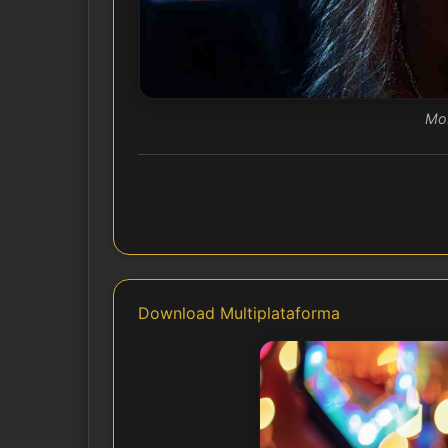
Mob
Download Multiplataforma