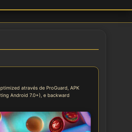
 optimized através de ProGuard, APK
rting Android 7.0+), e backward