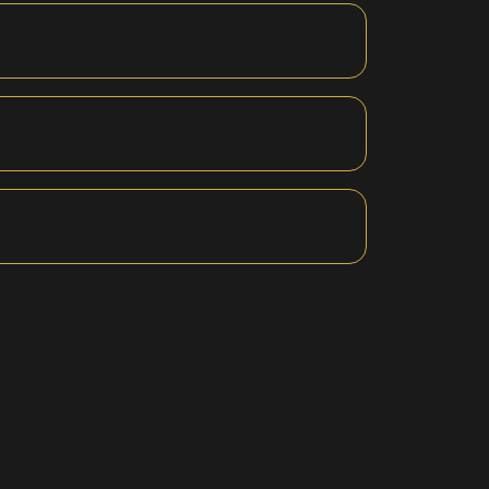
📱 Download
APK
Download
Baixar
Instalar