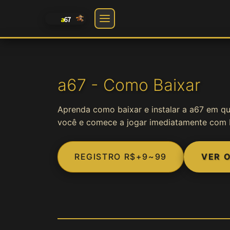
🎰 Jogos
Slot
a67 - Como Baixar
Aprenda como baixar e instalar a a67 em qu
Cassino
você e comece a jogar imediatamente com 
Fortune
REGISTRO R$+9~99
VER 
Jogos
Game